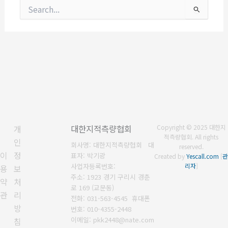
검
색
대
상
개
대한지적측량협회
Copyright © 2025 대한지
적측량협회. All rights
인
회사명: 대한지적측량협회 대
reserved.
이
정
표자: 박기광
Created by
Yescall.com
[
관
사업자등록번호:
리자
]
용
보
주소: 1923 경기 구리시 경춘
약
처
로 169 (교문동)
관
리
전화: 031-563-4545
휴대폰
방
번호: 010-4355-2448
이메일: pkk2448@nate.com
침