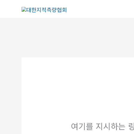
콘
텐
츠
로
건
너
뛰
기
여기를 지시하는 링