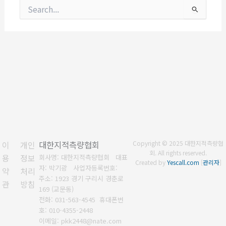
검
색
대
상
이
개인
대한지적측량협회
Copyright © 2025 대한지적측량협
회. All rights reserved.
용
정보
회사명: 대한지적측량협회 대표
Created by
Yescall.com
[
관리자
]
자: 박기광
사업자등록번호:
약
처리
주소: 1923 경기 구리시 경춘로
관
방침
169 (교문동)
전화: 031-563-4545
휴대폰번
호: 010-4355-2448
이메일: pkk2448@nate.com