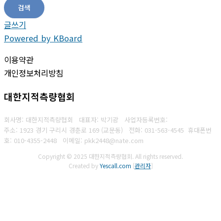
검색
글쓰기
Powered by KBoard
이용약관
개인정보처리방침
대한지적측량협회
회사명: 대한지적측량협회 대표자: 박기광
사업자등록번호:
주소: 1923 경기 구리시 경춘로 169 (교문동)
전화: 031-563-4545
휴대폰번
호: 010-4355-2448
이메일: pkk2448@nate.com
Copyright © 2025 대한지적측량협회. All rights reserved.
Created by
Yescall.com
[
관리자
]