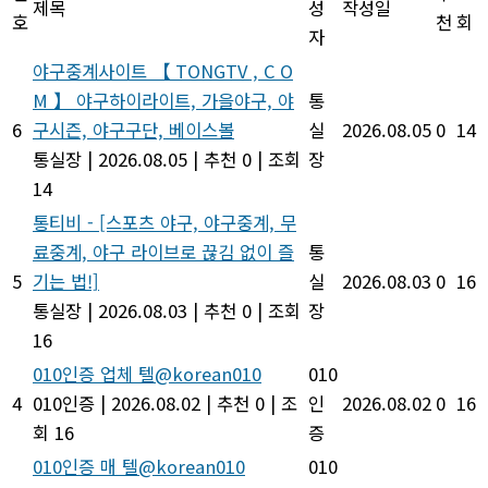
제목
성
작성일
호
천
회
자
야구중계사이트 【 TONGTV , C O
M 】 야구하이라이트, 가을야구, 야
통
6
구시즌, 야구구단, 베이스볼
실
2026.08.05
0
14
통실장
|
2026.08.05
|
추천 0
|
조회
장
14
통티비 - [스포츠 야구, 야구중계, 무
료중계, 야구 라이브로 끊김 없이 즐
통
5
기는 법!]
실
2026.08.03
0
16
통실장
|
2026.08.03
|
추천 0
|
조회
장
16
010인증 업체 텔@korean010
010
4
010인증
|
2026.08.02
|
추천 0
|
조
인
2026.08.02
0
16
회 16
증
010인증 매 텔@korean010
010