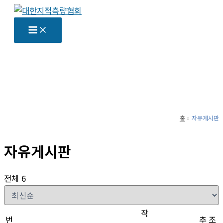
콘
텐
츠
로
건
너
뛰
기
홈
자유게시판
자유게시판
전체 6
작
번
추
조