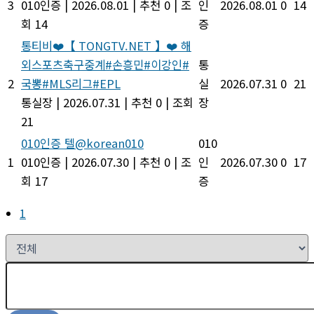
3
010인증
|
2026.08.01
|
추천 0
|
조
인
2026.08.01
0
14
회 14
증
통티비❤️【 TONGTV.NET 】❤️ 해
외스포츠축구중계#손흥민#이강인#
통
2
국뽕#MLS리그#EPL
실
2026.07.31
0
21
통실장
|
2026.07.31
|
추천 0
|
조회
장
21
010인증 텔@korean010
010
1
010인증
|
2026.07.30
|
추천 0
|
조
인
2026.07.30
0
17
회 17
증
1