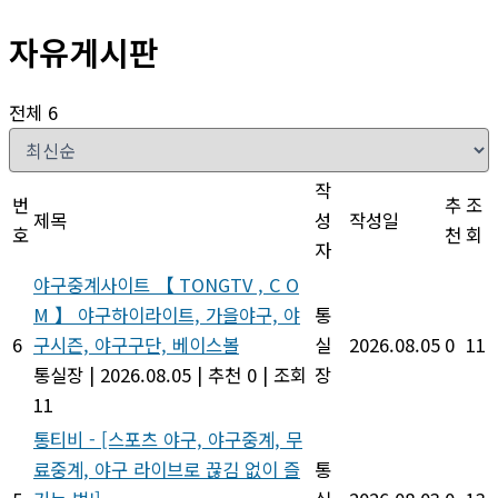
자유게시판
전체 6
작
번
추
조
제목
성
작성일
호
천
회
자
야구중계사이트 【 TONGTV , C O
M 】 야구하이라이트, 가을야구, 야
통
6
구시즌, 야구구단, 베이스볼
실
2026.08.05
0
11
통실장
|
2026.08.05
|
추천 0
|
조회
장
11
통티비 - [스포츠 야구, 야구중계, 무
료중계, 야구 라이브로 끊김 없이 즐
통