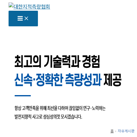
콘
텐
츠
로
건
너
뛰
기
홈
자유게시판