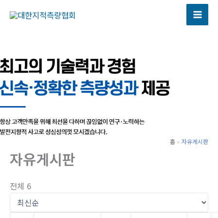
콘
텐
츠
로
건
너
뛰
기
홈
자유게시판
자유게시판
전체 6