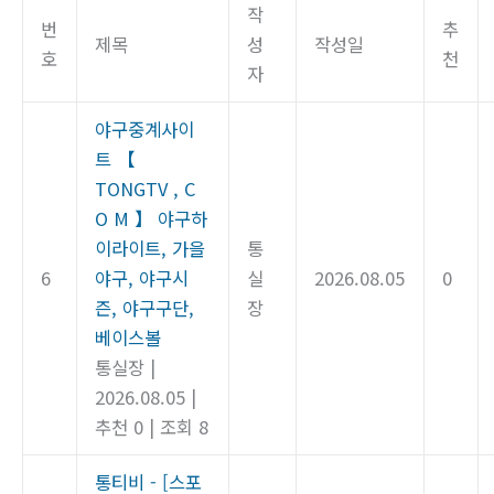
작
번
추
제목
성
작성일
호
천
자
야구중계사이
트 【
TONGTV , C
O M 】 야구하
이라이트, 가을
통
6
야구, 야구시
실
2026.08.05
0
즌, 야구구단,
장
베이스볼
통실장
|
2026.08.05
|
추천 0
|
조회 8
통티비 - [스포