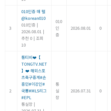
010인증 매 텔
@korean010
010
010인증
|
3
인
2026.08.01
0
2026.08.01
|
증
추천 0
|
조회
10
통티비❤️【
TONGTV.NET
】❤️ 해외스포
츠축구중계#손
흥민#이강인#
통
2
국뽕#MLS리그
실
2026.07.31
0
#EPL
장
통실장
|
2026.07.31
|